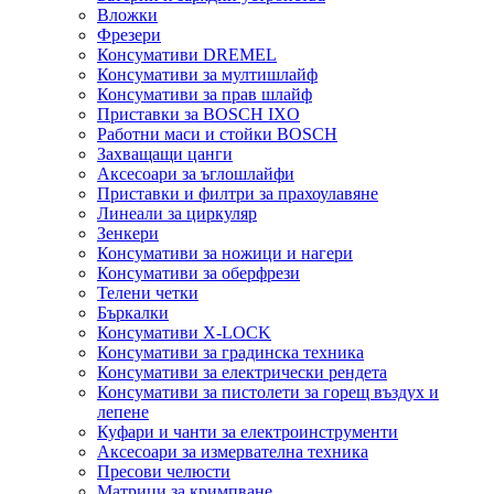
Вложки
Фрезери
Консумативи DREMEL
Консумативи за мултишлайф
Консумативи за прав шлайф
Приставки за BOSCH IXO
Работни маси и стойки BOSCH
Захващащи цанги
Аксесоари за ъглошлайфи
Приставки и филтри за прахоулавяне
Линеали за циркуляр
Зенкери
Консумативи за ножици и нагери
Консумативи за оберфрези
Телени четки
Бъркалки
Консумативи X-LOCK
Консумативи за градинска техника
Консумативи за електрически рендета
Консумативи за пистолети за горещ въздух и
лепене
Куфари и чанти за електроинструменти
Аксесоари за измервателна техника
Пресови челюсти
Матрици за кримпване