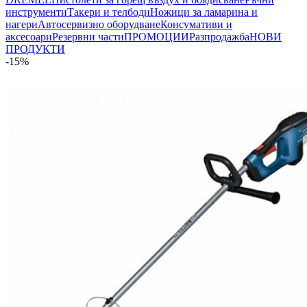
инструменти
Такери и телбоди
Ножици за ламарина и
нагери
Автосервизно оборудване
Консумативи и
аксесоари
Резервни части
ПРОМОЦИИ
Разпродажба
НОВИ
ПРОДУКТИ
-15%