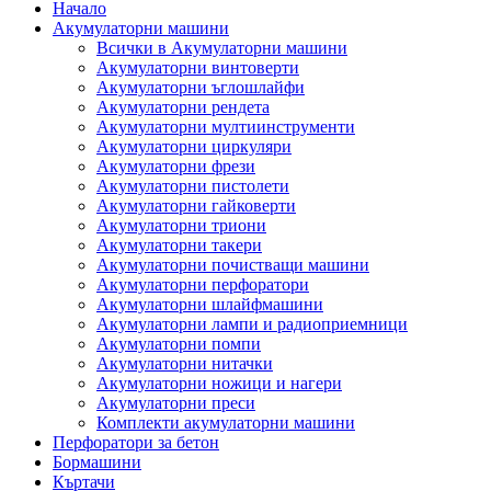
Начало
Акумулаторни машини
Всички в Акумулаторни машини
Акумулаторни винтоверти
Акумулаторни ъглошлайфи
Акумулаторни рендета
Акумулаторни мултиинструменти
Акумулаторни циркуляри
Акумулаторни фрези
Акумулаторни пистолети
Акумулаторни гайковерти
Акумулаторни триони
Акумулаторни такери
Акумулаторни почистващи машини
Акумулаторни перфоратори
Акумулаторни шлайфмашини
Акумулаторни лампи и радиоприемници
Акумулаторни помпи
Акумулаторни нитачки
Акумулаторни ножици и нагери
Акумулаторни преси
Комплекти акумулаторни машини
Перфоратори за бетон
Бормашини
Къртачи