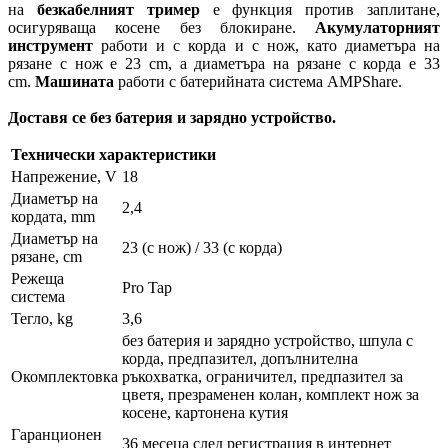
на
безкабелният тример
е функция против заплитане,
осигуряваща косене без блокиране.
Акумулаторният
инструмент
работи и с корда и с нож, като диаметъра на
рязане с нож е 23 cm, а диаметъра на рязане с корда е 33
cm.
Машината
работи с батерийната система AMPShare.
Доставя се без батерия и зарядно устройство.
Технически характеристики
Напрежение, V
18
Диаметър на
2,4
кордата, mm
Диаметър на
23 (с нож) / 33 (с корда)
рязане, cm
Режеща
Pro Tap
система
Тегло, kg
3,6
без батерия и зарядно устройство, шпула с
корда, предпазител, допълнителна
Окомплектовка
ръкохватка, ограничител, предпазител за
цветя, презраменен колан, комплект нож за
косене, картонена кутия
Гаранционен
36 месеца след регистрация в интернет