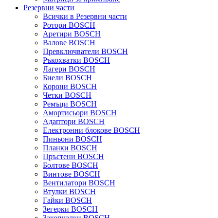
Резервни части
Всички в Резервни части
Ротори BOSCH
Аретири BOSCH
Валове BOSCH
Превключватели BOSCH
Ръкохватки BOSCH
Лагери BOSCH
Биели BOSCH
Корони BOSCH
Четки BOSCH
Ремъци BOSCH
Амортисьори BOSCH
Адаптори BOSCH
Електронни блокове BOSCH
Пиньони BOSCH
Планки BOSCH
Пръстени BOSCH
Болтове BOSCH
Винтове BOSCH
Вентилатори BOSCH
Втулки BOSCH
Гайки BOSCH
Зегерки BOSCH
Закопчалки BOSCH