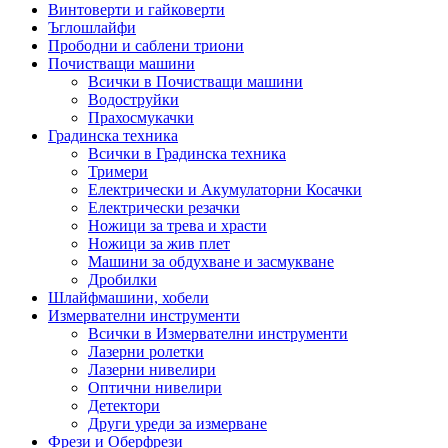
Винтоверти и гайковерти
Ъглошлайфи
Прободни и саблени триони
Почистващи машини
Всички в Почистващи машини
Водоструйки
Прахосмукачки
Градинска техника
Всички в Градинска техника
Тримери
Електрически и Акумулаторни Косачки
Електрически резачки
Ножици за трева и храсти
Ножици за жив плет
Машини за обдухване и засмукване
Дробилки
Шлайфмашини, хобели
Измервателни инструменти
Всички в Измервателни инструменти
Лазерни ролетки
Лазерни нивелири
Оптични нивелири
Детектори
Други уреди за измерване
Фрези и Оберфрези