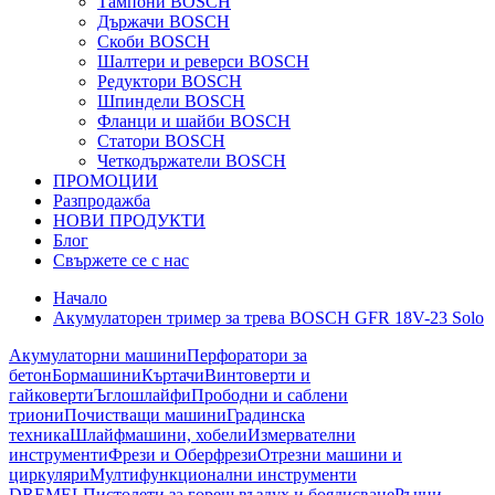
Тампони BOSCH
Държачи BOSCH
Скоби BOSCH
Шалтери и реверси BOSCH
Редуктори BOSCH
Шпиндели BOSCH
Фланци и шайби BOSCH
Статори BOSCH
Четкодържатели BOSCH
ПРОМОЦИИ
Разпродажба
НОВИ ПРОДУКТИ
Блог
Свържете се с нас
Начало
Акумулаторен тример за трева BOSCH GFR 18V-23 Solo
Акумулаторни машини
Перфоратори за
бетон
Бормашини
Къртачи
Винтоверти и
гайковерти
Ъглошлайфи
Прободни и саблени
триони
Почистващи машини
Градинска
техника
Шлайфмашини, хобели
Измервателни
инструменти
Фрези и Оберфрези
Отрезни машини и
циркуляри
Мултифункционални инструменти
DREMEL
Пистолети за горещ въздух и боядисване
Ръчни