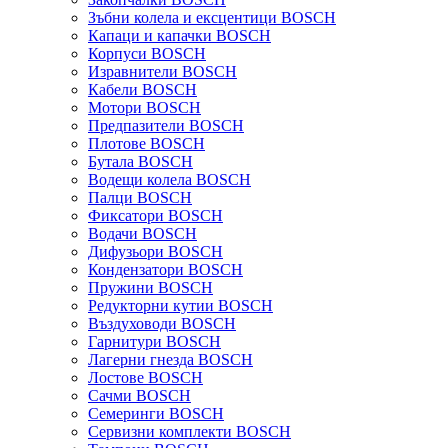
Зъбни колела и ексцентици BOSCH
Капаци и капачки BOSCH
Корпуси BOSCH
Изравнители BOSCH
Кабели BOSCH
Мотори BOSCH
Предпазители BOSCH
Плотове BOSCH
Бутала BOSCH
Водещи колела BOSCH
Палци BOSCH
Фиксатори BOSCH
Водачи BOSCH
Дифузьори BOSCH
Кондензатори BOSCH
Пружини BOSCH
Редукторни кутии BOSCH
Въздуховоди BOSCH
Гарнитури BOSCH
Лагерни гнезда BOSCH
Лостове BOSCH
Сачми BOSCH
Семеринги BOSCH
Сервизни комплекти BOSCH