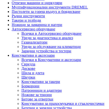
Отрезни машини и циркуляри
Мултифункционални инструменти DREMEL
Пистолети за горещ въздух и боядисване
Ръчни инструменти
Такери и телбоди
Ножици за ламарина и нагери
Автосервизно оборудване
Всички в Автосервизно оборудване
Уреди за диагностика и анализ
Газанализатори
Уреди за обслужване на климатици
Зарядни устройства и тестери
Консумативи и аксесоари
Всички в Консумативи и аксесоари
Свредла
Дискове
Шила и длета
Шкурки
Консумативи за такери
Боркорони
Патронници и адаптери
Ножове за триони
Битове за отвертки
Консумативи за прахосмукачки и стъклочистачки
Батерии и зарядни устройства