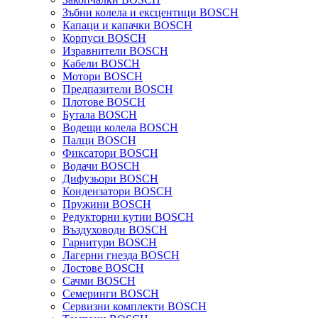
Зъбни колела и ексцентици BOSCH
Капаци и капачки BOSCH
Корпуси BOSCH
Изравнители BOSCH
Кабели BOSCH
Мотори BOSCH
Предпазители BOSCH
Плотове BOSCH
Бутала BOSCH
Водещи колела BOSCH
Палци BOSCH
Фиксатори BOSCH
Водачи BOSCH
Дифузьори BOSCH
Кондензатори BOSCH
Пружини BOSCH
Редукторни кутии BOSCH
Въздуховоди BOSCH
Гарнитури BOSCH
Лагерни гнезда BOSCH
Лостове BOSCH
Сачми BOSCH
Семеринги BOSCH
Сервизни комплекти BOSCH