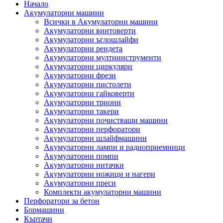
Начало
Акумулаторни машини
Всички в Акумулаторни машини
Акумулаторни винтоверти
Акумулаторни ъглошлайфи
Акумулаторни рендета
Акумулаторни мултиинструменти
Акумулаторни циркуляри
Акумулаторни фрези
Акумулаторни пистолети
Акумулаторни гайковерти
Акумулаторни триони
Акумулаторни такери
Акумулаторни почистващи машини
Акумулаторни перфоратори
Акумулаторни шлайфмашини
Акумулаторни лампи и радиоприемници
Акумулаторни помпи
Акумулаторни нитачки
Акумулаторни ножици и нагери
Акумулаторни преси
Комплекти акумулаторни машини
Перфоратори за бетон
Бормашини
Къртачи