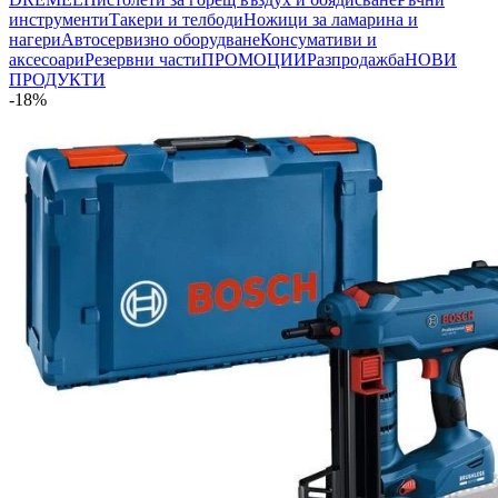
инструменти
Такери и телбоди
Ножици за ламарина и
нагери
Автосервизно оборудване
Консумативи и
аксесоари
Резервни части
ПРОМОЦИИ
Разпродажба
НОВИ
ПРОДУКТИ
-18%