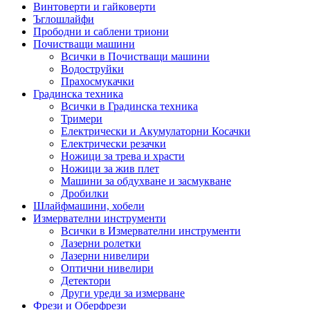
Винтоверти и гайковерти
Ъглошлайфи
Прободни и саблени триони
Почистващи машини
Всички в Почистващи машини
Водоструйки
Прахосмукачки
Градинска техника
Всички в Градинска техника
Тримери
Електрически и Акумулаторни Косачки
Електрически резачки
Ножици за трева и храсти
Ножици за жив плет
Машини за обдухване и засмукване
Дробилки
Шлайфмашини, хобели
Измервателни инструменти
Всички в Измервателни инструменти
Лазерни ролетки
Лазерни нивелири
Оптични нивелири
Детектори
Други уреди за измерване
Фрези и Оберфрези