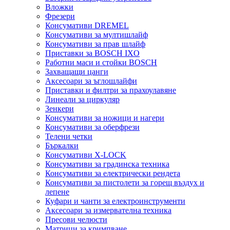
Вложки
Фрезери
Консумативи DREMEL
Консумативи за мултишлайф
Консумативи за прав шлайф
Приставки за BOSCH IXO
Работни маси и стойки BOSCH
Захващащи цанги
Аксесоари за ъглошлайфи
Приставки и филтри за прахоулавяне
Линеали за циркуляр
Зенкери
Консумативи за ножици и нагери
Консумативи за оберфрези
Телени четки
Бъркалки
Консумативи X-LOCK
Консумативи за градинска техника
Консумативи за електрически рендета
Консумативи за пистолети за горещ въздух и
лепене
Куфари и чанти за електроинструменти
Аксесоари за измервателна техника
Пресови челюсти
Матрици за кримпване