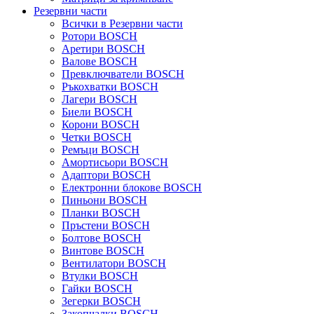
Резервни части
Всички в Резервни части
Ротори BOSCH
Аретири BOSCH
Валове BOSCH
Превключватели BOSCH
Ръкохватки BOSCH
Лагери BOSCH
Биели BOSCH
Корони BOSCH
Четки BOSCH
Ремъци BOSCH
Амортисьори BOSCH
Адаптори BOSCH
Електронни блокове BOSCH
Пиньони BOSCH
Планки BOSCH
Пръстени BOSCH
Болтове BOSCH
Винтове BOSCH
Вентилатори BOSCH
Втулки BOSCH
Гайки BOSCH
Зегерки BOSCH
Закопчалки BOSCH