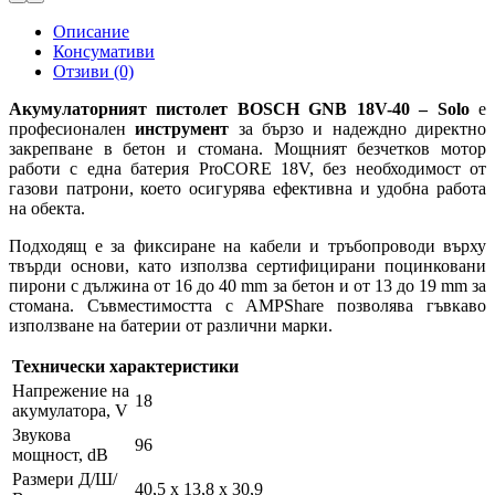
Описание
Консумативи
Отзиви (0)
Акумулаторният пистолет BOSCH GNB 18V-40 – Solo
е
професионален
инструмент
за бързо и надеждно директно
закрепване в бетон и стомана. Мощният безчетков мотор
работи с една батерия ProCORE 18V, без необходимост от
газови патрони, което осигурява ефективна и удобна работа
на обекта.
Подходящ е за фиксиране на кабели и тръбопроводи върху
твърди основи, като използва сертифицирани поцинковани
пирони с дължина от 16 до 40 mm за бетон и от 13 до 19 mm за
стомана. Съвместимостта с AMPShare позволява гъвкаво
използване на батерии от различни марки.
Технически характеристики
Напрежение на
18
акумулатора, V
Звукова
96
мощност, dB
Размери Д/Ш/
40,5 х 13,8 х 30,9