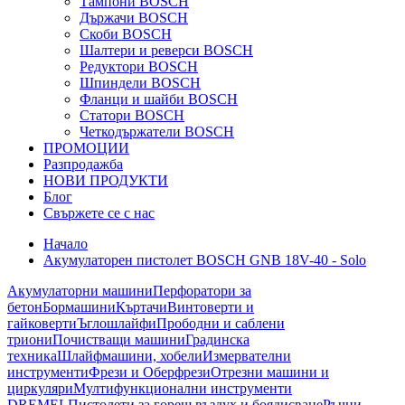
Тампони BOSCH
Държачи BOSCH
Скоби BOSCH
Шалтери и реверси BOSCH
Редуктори BOSCH
Шпиндели BOSCH
Фланци и шайби BOSCH
Статори BOSCH
Четкодържатели BOSCH
ПРОМОЦИИ
Разпродажба
НОВИ ПРОДУКТИ
Блог
Свържете се с нас
Начало
Акумулаторен пистолет BOSCH GNB 18V-40 - Solo
Акумулаторни машини
Перфоратори за
бетон
Бормашини
Къртачи
Винтоверти и
гайковерти
Ъглошлайфи
Прободни и саблени
триони
Почистващи машини
Градинска
техника
Шлайфмашини, хобели
Измервателни
инструменти
Фрези и Оберфрези
Отрезни машини и
циркуляри
Мултифункционални инструменти
DREMEL
Пистолети за горещ въздух и боядисване
Ръчни