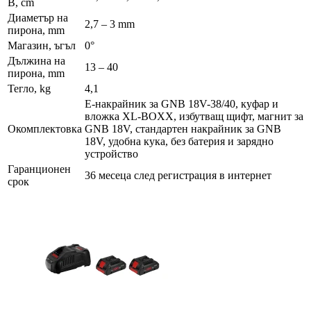
В, cm
Диаметър на
2,7 – 3 mm
пирона, mm
Магазин, ъгъл
0°
Дължина на
13 – 40
пирона, mm
Тегло, kg
4,1
E-накрайник за GNB 18V-38/40, куфар и
вложка XL-BOXX, избутващ щифт, магнит за
Окомплектовка
GNB 18V, стандартен накрайник за GNB
18V, удобна кука, без батерия и зарядно
устройство
Гаранционен
36 месеца след регистрация в интернет
срок