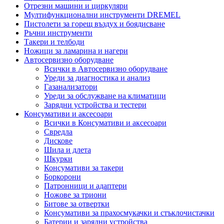
Отрезни машини и циркуляри
Мултифункционални инструменти DREMEL
Пистолети за горещ въздух и боядисване
Ръчни инструменти
Такери и телбоди
Ножици за ламарина и нагери
Автосервизно оборудване
Всички в Автосервизно оборудване
Уреди за диагностика и анализ
Газанализатори
Уреди за обслужване на климатици
Зарядни устройства и тестери
Консумативи и аксесоари
Всички в Консумативи и аксесоари
Свредла
Дискове
Шила и длета
Шкурки
Консумативи за такери
Боркорони
Патронници и адаптери
Ножове за триони
Битове за отвертки
Консумативи за прахосмукачки и стъклочистачки
Батерии и зарядни устройства