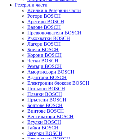
Резервни части
Всички в Резервни части
Ротори BOSCH
Аретири BOSCH
Валове BOSCH
Превключватели BOSCH
Ръкохватки BOSCH
Лагери BOSCH
Биели BOSCH
Корони BOSCH
Четки BOSCH
Ремъци BOSCH
Амортисьори BOSCH
Адаптори BOSCH
Електронни блокове BOSCH
Пиньони BOSCH
Планки BOSCH
Пръстени BOSCH
Болтове BOSCH
Винтове BOSCH
Вентилатори BOSCH
Втулки BOSCH
Гайки BOSCH
Зегерки BOSCH
Закопчалки BOSCH