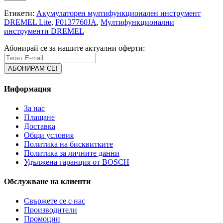
Етикети:
Акумулаторен мултифункционален инструмент
DREMEL Lite
,
F0137760JA
,
Мултифункционални
инструменти DREMEL
Абонирай се за нашите актуални оферти:
Информация
За нас
Плащане
Доставка
Общи условия
Политика на бисквитките
Политика за личните данни
Удължена гаранция от BOSCH
Обслужване на клиенти
Свържете се с нас
Производители
Промоции