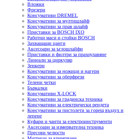
Вложки
Фрезери
Консумативи DREMEL
Консумативи за мултишлайф
Консумативи за прав шлайф
Приставки за BOSCH IXO
Работни маси и стойки BOSCH
Захващащи цанги
Аксесоари за ъглошлайфи
Приставки и филтри за прахоулавяне
Линеали за циркуляр
Зенкери
Консумативи за ножици и нагери
Консумативи за оберфрези
Телени четки
Бъркалки
Консумативи X-LOCK
Консумативи за градинска техника
Консумативи за електрически рендета
Консумативи за пистолети за горещ въздух и
лепене
Куфари и чанти за електроинструменти
Аксесоари за измервателна техника
Пресови челюсти
Матрици за кримпване