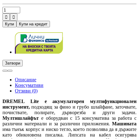


Купи
Купи на кредит
Затвори
Описание
Консумативи
Отзиви (0)
DREMEL Lite е акумулаторен мултифункционален
инструмент,
подходящ за фино и грубо шлайфане, заточвате,
почиствате, полирате, дърворезба и други задачи.
Мултишлайфът
е оборудван с 15 консуматива за работа с
различни материали и за различни приложения.
Машината
има тънък корпус и ниско тегло, което позволява да я държите
като обикновена писалка. Липсата на кабел осигурява