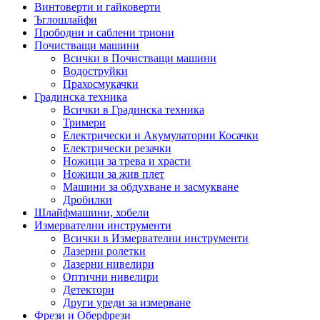
Винтоверти и гайковерти
Ъглошлайфи
Прободни и саблени триони
Почистващи машини
Всички в Почистващи машини
Водоструйки
Прахосмукачки
Градинска техника
Всички в Градинска техника
Тримери
Електрически и Акумулаторни Косачки
Електрически резачки
Ножици за трева и храсти
Ножици за жив плет
Машини за обдухване и засмукване
Дробилки
Шлайфмашини, хобели
Измервателни инструменти
Всички в Измервателни инструменти
Лазерни ролетки
Лазерни нивелири
Оптични нивелири
Детектори
Други уреди за измерване
Фрези и Оберфрези