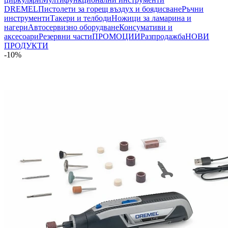
DREMEL
Пистолети за горещ въздух и боядисване
Ръчни
инструменти
Такери и телбоди
Ножици за ламарина и
нагери
Автосервизно оборудване
Консумативи и
аксесоари
Резервни части
ПРОМОЦИИ
Разпродажба
НОВИ
ПРОДУКТИ
-10%