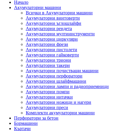
Начало
Акумулаторни машини
Всички в Акумулаторни машини
Акумулаторни винтоверти
Акумулаторни ъглошлайфи
Акумулаторни рендета
Акумулаторни мултиинструменти
Акумулаторни циркуляри
Акумулаторни фрези
Акумулаторни пистолети
Акумулаторни гайковерти
Акумулаторни триони
Акумулаторни такери
Акумулаторни почистващи машини
Акумулаторни перфоратори
Акумулаторни шлайфмашини
Акумулаторни лампи и радиоприемници
Акумулаторни помпи
Акумулаторни нитачки
Акумулаторни ножици и нагери
Акумулаторни преси
Комплекти акумулаторни машини
Перфоратори за бетон
Бормашини
Къртачи