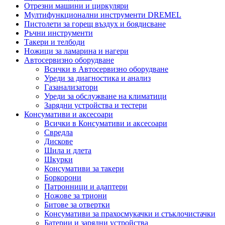
Отрезни машини и циркуляри
Мултифункционални инструменти DREMEL
Пистолети за горещ въздух и боядисване
Ръчни инструменти
Такери и телбоди
Ножици за ламарина и нагери
Автосервизно оборудване
Всички в Автосервизно оборудване
Уреди за диагностика и анализ
Газанализатори
Уреди за обслужване на климатици
Зарядни устройства и тестери
Консумативи и аксесоари
Всички в Консумативи и аксесоари
Свредла
Дискове
Шила и длета
Шкурки
Консумативи за такери
Боркорони
Патронници и адаптери
Ножове за триони
Битове за отвертки
Консумативи за прахосмукачки и стъклочистачки
Батерии и зарядни устройства