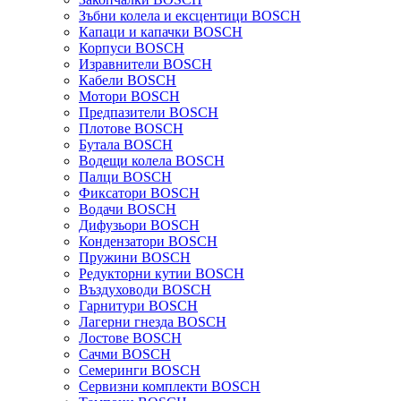
Зъбни колела и ексцентици BOSCH
Капаци и капачки BOSCH
Корпуси BOSCH
Изравнители BOSCH
Кабели BOSCH
Мотори BOSCH
Предпазители BOSCH
Плотове BOSCH
Бутала BOSCH
Водещи колела BOSCH
Палци BOSCH
Фиксатори BOSCH
Водачи BOSCH
Дифузьори BOSCH
Кондензатори BOSCH
Пружини BOSCH
Редукторни кутии BOSCH
Въздуховоди BOSCH
Гарнитури BOSCH
Лагерни гнезда BOSCH
Лостове BOSCH
Сачми BOSCH
Семеринги BOSCH
Сервизни комплекти BOSCH