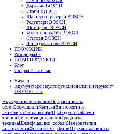
Тампони BOSCH
Държачи BOSCH
Скоби BOSCH
Шалтери и реверси BOSCH
Редуктори BOSCH
Шпиндели BOSCH
Фланци и шайби BOSCH
Статори BOSCH
Четкодържатели BOSCH
ПРОМОЦИИ
Разпродажба
НОВИ ПРОДУКТИ
Блог
Свържете се с нас
Начало
Акумулаторен мултифункционален инструмент
DREMEL Lite
Акумулаторни машини
Перфоратори за
бетон
Бормашини
Къртачи
Винтоверти и
гайковерти
Ъглошлайфи
Прободни и саблени
триони
Почистващи машини
Градинска
техника
Шлайфмашини, хобели
Измервателни
инструменти
Фрези и Оберфрези
Отрезни машини и
циркуляри
Мултифункционални инструменти