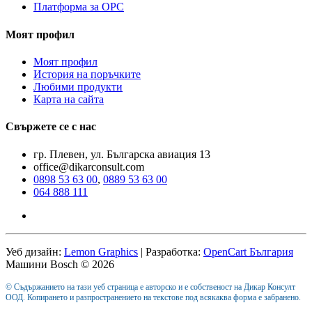
Платформа за ОРС
Моят профил
Моят профил
История на поръчките
Любими продукти
Карта на сайта
Свържете се с нас
гр. Плевен, ул. Българска авиация 13
office@dikarconsult.com
0898 53 63 00
,
0889 53 63 00
064 888 111
Уеб дизайн:
Lemon Graphics
| Разработка:
OpenCart България
Машини Bosch © 2026
© Съдържанието на тази уеб страница е авторско и е собственост на Дикар Консулт
ООД. Копирането и разпространението на текстове под всякаква форма е забранено.