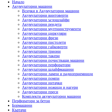
Начало
Акумулаторни машини
Всички в Акумулаторни машини
Акумулаторни винтоверти
Акумулаторни ъглошлайфи
Акумулаторни рендета
Акумулаторни мултиинструменти
Акумулаторни циркуляри
Акумулаторни фрези
Акумулаторни пистолети
Акумулаторни гайковерти
Акумулаторни триони
Акумулаторни такери
Акумулаторни почистващи машини
Акумулаторни перфоратори
Акумулаторни шлайфмашини
Акумулаторни лампи и радиоприемници
Акумулаторни помпи
Акумулаторни нитачки
Акумулаторни ножици и нагери
Акумулаторни преси
Комплекти акумулаторни машини
Перфоратори за бетон
Бормашини
Къртачи