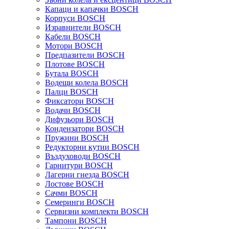
Капаци и капачки BOSCH
Корпуси BOSCH
Изравнители BOSCH
Кабели BOSCH
Мотори BOSCH
Предпазители BOSCH
Плотове BOSCH
Бутала BOSCH
Водещи колела BOSCH
Палци BOSCH
Фиксатори BOSCH
Водачи BOSCH
Дифузьори BOSCH
Кондензатори BOSCH
Пружини BOSCH
Редукторни кутии BOSCH
Въздуховоди BOSCH
Гарнитури BOSCH
Лагерни гнезда BOSCH
Лостове BOSCH
Сачми BOSCH
Семеринги BOSCH
Сервизни комплекти BOSCH
Тампони BOSCH