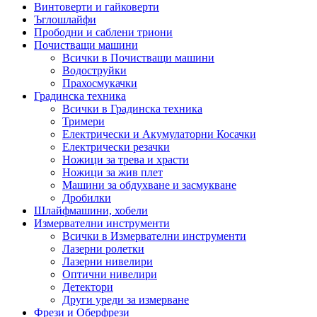
Винтоверти и гайковерти
Ъглошлайфи
Прободни и саблени триони
Почистващи машини
Всички в Почистващи машини
Водоструйки
Прахосмукачки
Градинска техника
Всички в Градинска техника
Тримери
Електрически и Акумулаторни Косачки
Електрически резачки
Ножици за трева и храсти
Ножици за жив плет
Машини за обдухване и засмукване
Дробилки
Шлайфмашини, хобели
Измервателни инструменти
Всички в Измервателни инструменти
Лазерни ролетки
Лазерни нивелири
Оптични нивелири
Детектори
Други уреди за измерване
Фрези и Оберфрези