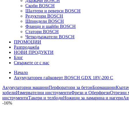
Държачи BOSCH
Скоби BOSCH
Шалтери и реверси BOSCH
Редуктори BOSCH
Шпиндели BOSCH
Фланци и шайби BOSCH
Статори BOSCH
Четкодържатели BOSCH
ПРОМОЦИИ
Разпродажба
НОВИ ПРОДУКТИ
Блог
Свържете се с нас
Начало
Акумулаторен гайковерт BOSCH GDX 18V-200 C
Акумулаторни машини
Перфоратори за бетон
Бормашини
Кърта
хобели
Измервателни инструменти
Фрези и Оберфрези
Отрезни 
инструменти
Такери и телбоди
Ножици за ламарина и нагери
Ав
-16%