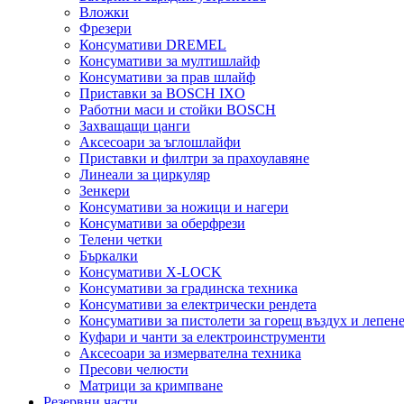
Вложки
Фрезери
Консумативи DREMEL
Консумативи за мултишлайф
Консумативи за прав шлайф
Приставки за BOSCH IXO
Работни маси и стойки BOSCH
Захващащи цанги
Аксесоари за ъглошлайфи
Приставки и филтри за прахоулавяне
Линеали за циркуляр
Зенкери
Консумативи за ножици и нагери
Консумативи за оберфрези
Телени четки
Бъркалки
Консумативи X-LOCK
Консумативи за градинска техника
Консумативи за електрически рендета
Консумативи за пистолети за горещ въздух и лепен
Куфари и чанти за електроинструменти
Аксесоари за измервателна техника
Пресови челюсти
Матрици за кримпване
Резервни части