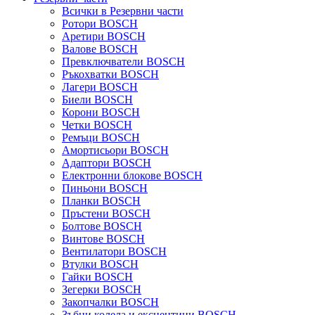
Всички в Резервни части
Ротори BOSCH
Аретири BOSCH
Валове BOSCH
Превключватели BOSCH
Ръкохватки BOSCH
Лагери BOSCH
Биели BOSCH
Корони BOSCH
Четки BOSCH
Ремъци BOSCH
Амортисьори BOSCH
Адаптори BOSCH
Електронни блокове BOSCH
Пиньони BOSCH
Планки BOSCH
Пръстени BOSCH
Болтове BOSCH
Винтове BOSCH
Вентилатори BOSCH
Втулки BOSCH
Гайки BOSCH
Зегерки BOSCH
Закопчалки BOSCH
Зъбни колела и ексцентици BOSCH