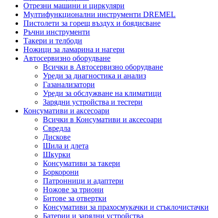
Отрезни машини и циркуляри
Мултифункционални инструменти DREMEL
Пистолети за горещ въздух и боядисване
Ръчни инструменти
Такери и телбоди
Ножици за ламарина и нагери
Автосервизно оборудване
Всички в Автосервизно оборудване
Уреди за диагностика и анализ
Газанализатори
Уреди за обслужване на климатици
Зарядни устройства и тестери
Консумативи и аксесоари
Всички в Консумативи и аксесоари
Свредла
Дискове
Шила и длета
Шкурки
Консумативи за такери
Боркорони
Патронници и адаптери
Ножове за триони
Битове за отвертки
Консумативи за прахосмукачки и стъклочистачки
Батерии и зарядни устройства