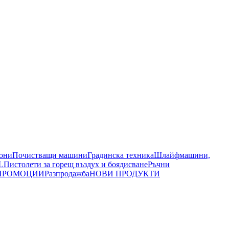
иони
Почистващи машини
Градинска техника
Шлайфмашини,
L
Пистолети за горещ въздух и боядисване
Ръчни
ПРОМОЦИИ
Разпродажба
НОВИ ПРОДУКТИ