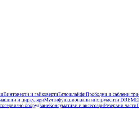
чи
Винтоверти и гайковерти
Ъглошлайфи
Прободни и саблени тр
машини и циркуляри
Мултифункционални инструменти DREME
тосервизно оборудване
Консумативи и аксесоари
Резервни части