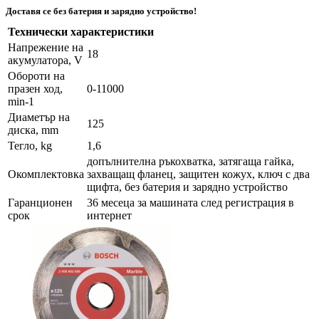
Доставя се без батерия и зарядно устройство!
Технически характеристики
Напрежение на
18
акумулатора, V
Обороти на
празен ход,
0-11000
min-1
Диаметър на
125
диска, mm
Тегло, kg
1,6
допълнителна ръкохватка, затягаща гайка,
Окомплектовка
захващащ фланец, защитен кожух, ключ с два
щифта, без батерия и зарядно устройство
Гаранционен
36 месеца за машината след регистрация в
срок
интернет