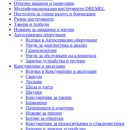
Отрезни машини и циркуляри
Мултифункционални инструменти DREMEL
Пистолети за горещ въздух и боядисване
Ръчни инструменти
Такери и телбоди
Ножици за ламарина и нагери
Автосервизно оборудване
Всички в Автосервизно оборудване
Уреди за диагностика и анализ
Газанализатори
Уреди за обслужване на климатици
Зарядни устройства и тестери
Консумативи и аксесоари
Всички в Консумативи и аксесоари
Свредла
Дискове
Шила и длета
Шкурки
Консумативи за такери
Боркорони
Патронници и адаптери
Ножове за триони
Битове за отвертки
Консумативи за прахосмукачки и стъклочистачки
Батерии и зарядни устройства