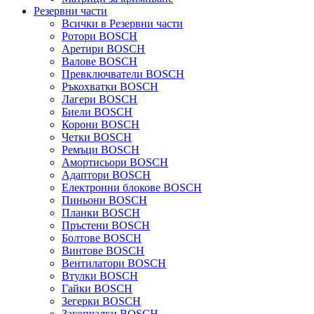
Резервни части
Всички в Резервни части
Ротори BOSCH
Аретири BOSCH
Валове BOSCH
Превключватели BOSCH
Ръкохватки BOSCH
Лагери BOSCH
Биели BOSCH
Корони BOSCH
Четки BOSCH
Ремъци BOSCH
Амортисьори BOSCH
Адаптори BOSCH
Електронни блокове BOSCH
Пиньони BOSCH
Планки BOSCH
Пръстени BOSCH
Болтове BOSCH
Винтове BOSCH
Вентилатори BOSCH
Втулки BOSCH
Гайки BOSCH
Зегерки BOSCH
Закопчалки BOSCH