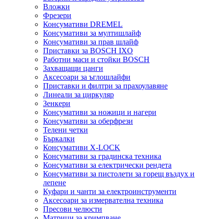
Вложки
Фрезери
Консумативи DREMEL
Консумативи за мултишлайф
Консумативи за прав шлайф
Приставки за BOSCH IXO
Работни маси и стойки BOSCH
Захващащи цанги
Аксесоари за ъглошлайфи
Приставки и филтри за прахоулавяне
Линеали за циркуляр
Зенкери
Консумативи за ножици и нагери
Консумативи за оберфрези
Телени четки
Бъркалки
Консумативи X-LOCK
Консумативи за градинска техника
Консумативи за електрически рендета
Консумативи за пистолети за горещ въздух и
лепене
Куфари и чанти за електроинструменти
Аксесоари за измервателна техника
Пресови челюсти
Матрици за кримпване