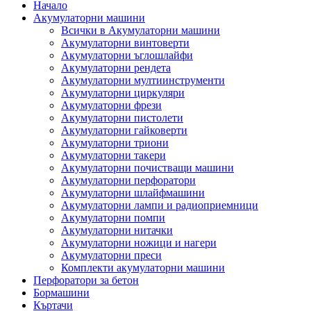
Начало
Акумулаторни машини
Всички в Акумулаторни машини
Акумулаторни винтоверти
Акумулаторни ъглошлайфи
Акумулаторни рендета
Акумулаторни мултиинструменти
Акумулаторни циркуляри
Акумулаторни фрези
Акумулаторни пистолети
Акумулаторни гайковерти
Акумулаторни триони
Акумулаторни такери
Акумулаторни почистващи машини
Акумулаторни перфоратори
Акумулаторни шлайфмашини
Акумулаторни лампи и радиоприемници
Акумулаторни помпи
Акумулаторни нитачки
Акумулаторни ножици и нагери
Акумулаторни преси
Комплекти акумулаторни машини
Перфоратори за бетон
Бормашини
Къртачи