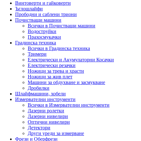
Винтоверти и гайковерти
Ъглошлайфи
Прободни и саблени триони
Почистващи машини
Всички в Почистващи машини
Водоструйки
Прахосмукачки
Градинска техника
Всички в Градинска техника
Тримери
Електрически и Акумулаторни Косачки
Електрически резачки
Ножици за трева и храсти
Ножици за жив плет
Машини за обдухване и засмукване
Дробилки
Шлайфмашини, хобели
Измервателни инструменти
Всички в Измервателни инструменти
Лазерни ролетки
Лазерни нивелири
Оптични нивелири
Детектори
Други уреди за измерване
Фрези и Оберфрези