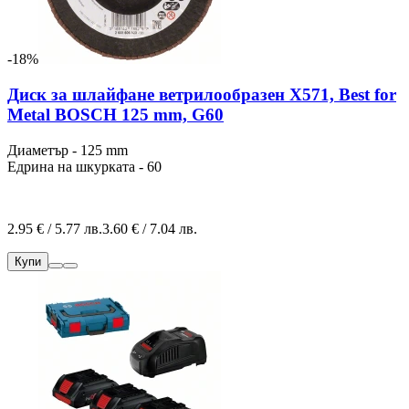
-18%
Диск за шлайфане ветрилообразен X571, Best for
Metal BOSCH 125 mm, G60
Диаметър - 125 mm
Едрина на шкурката - 60
2.95 € / 5.77 лв.
3.60 € / 7.04 лв.
Купи