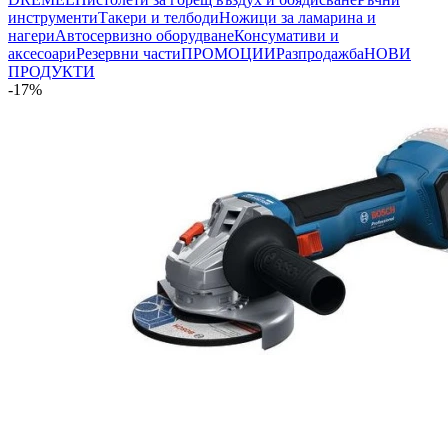
инструменти
Такери и телбоди
Ножици за ламарина и
нагери
Автосервизно оборудване
Консумативи и
аксесоари
Резервни части
ПРОМОЦИИ
Разпродажба
НОВИ
ПРОДУКТИ
-17%