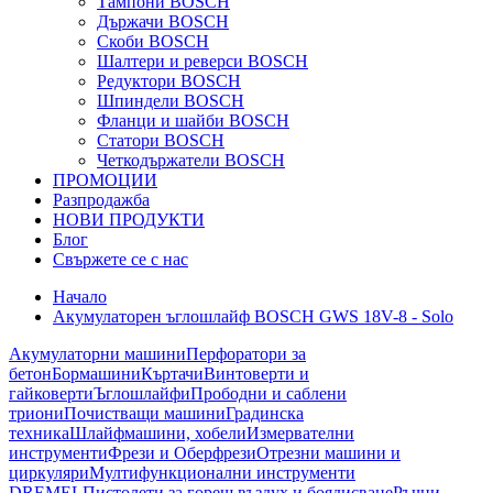
Тампони BOSCH
Държачи BOSCH
Скоби BOSCH
Шалтери и реверси BOSCH
Редуктори BOSCH
Шпиндели BOSCH
Фланци и шайби BOSCH
Статори BOSCH
Четкодържатели BOSCH
ПРОМОЦИИ
Разпродажба
НОВИ ПРОДУКТИ
Блог
Свържете се с нас
Начало
Акумулаторен ъглошлайф BOSCH GWS 18V-8 - Solo
Акумулаторни машини
Перфоратори за
бетон
Бормашини
Къртачи
Винтоверти и
гайковерти
Ъглошлайфи
Прободни и саблени
триони
Почистващи машини
Градинска
техника
Шлайфмашини, хобели
Измервателни
инструменти
Фрези и Оберфрези
Отрезни машини и
циркуляри
Мултифункционални инструменти
DREMEL
Пистолети за горещ въздух и боядисване
Ръчни