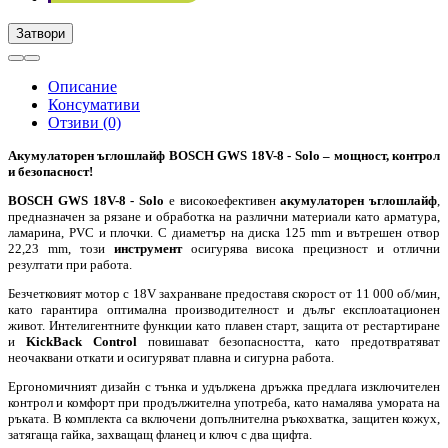
Затвори
Описание
Консумативи
Отзиви (0)
Акумулаторен ъглошлайф BOSCH GWS 18V-8 - Solo – мощност, контрол
и безопасност!
BOSCH GWS 18V-8 - Solo
е високоефективен
акумулаторен ъглошлайф
,
предназначен за рязане и обработка на различни материали като арматура,
ламарина, PVC и плочки. С диаметър на диска 125 mm и вътрешен отвор
22,23 mm, този
инструмент
осигурява висока прецизност и отлични
резултати при работа.
Безчетковият мотор с 18V захранване предоставя скорост от 11 000 об/мин,
като гарантира оптимална производителност и дълъг експлоатационен
живот. Интелигентните функции като плавен старт, защита от рестартиране
и
KickBack Control
повишават безопасността, като предотвратяват
неочаквани откати и осигуряват плавна и сигурна работа.
Ергономичният дизайн с тънка и удължена дръжка предлага изключителен
контрол и комфорт при продължителна употреба, като намалява умората на
ръката. В комплекта са включени допълнителна ръкохватка, защитен кожух,
затягаща гайка, захващащ фланец и ключ с два щифта.