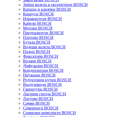
Зъбни колела и ексцентици BOSCH
Капаци и капачки BOSCH
Корпуси BOSCH
Изравнители BOSCH
Кабели BOSCH
Мотори BOSCH
Предпазители BOSCH
Плотове BOSCH
Бутала BOSCH
Водещи колела BOSCH
Палци BOSCH
Фиксатори BOSCH
Водачи BOSCH
Дифузьори BOSCH
Кондензатори BOSCH
Пружини BOSCH
Редукторни кутии BOSCH
Въздуховоди BOSCH
Гарнитури BOSCH
Лагерни гнезда BOSCH
Лостове BOSCH
Сачми BOSCH
Семеринги BOSCH
Сервизни комплекти BOSCH