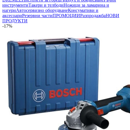
инструменти
Такери и телбоди
Ножици за ламарина и
нагери
Автосервизно оборудване
Консумативи и
аксесоари
Резервни части
ПРОМОЦИИ
Разпродажба
НОВИ
ПРОДУКТИ
-17%