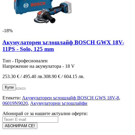
-18%
Акумулаторен ъглошлайф BOSCH GWX 18V-
11PS - Solo, 125 mm
Тип - Професионален
Напрежение на акумулатора - 18 V
253.30 € / 495.40 лв.
308.90 € / 604.15 лв.
Купи
Етикети:
Акумулаторен ъглошлайф BOSCH GWS 18V-8
,
06019N9020
,
Акумулаторни ъглошлайфи
Абонирай се за нашите актуални оферти: