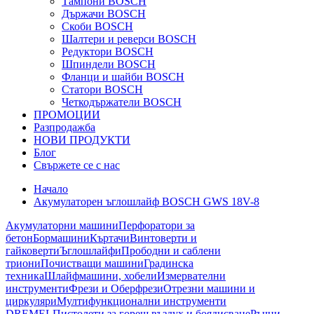
Тампони BOSCH
Държачи BOSCH
Скоби BOSCH
Шалтери и реверси BOSCH
Редуктори BOSCH
Шпиндели BOSCH
Фланци и шайби BOSCH
Статори BOSCH
Четкодържатели BOSCH
ПРОМОЦИИ
Разпродажба
НОВИ ПРОДУКТИ
Блог
Свържете се с нас
Начало
Акумулаторен ъглошлайф BOSCH GWS 18V-8
Акумулаторни машини
Перфоратори за
бетон
Бормашини
Къртачи
Винтоверти и
гайковерти
Ъглошлайфи
Прободни и саблени
триони
Почистващи машини
Градинска
техника
Шлайфмашини, хобели
Измервателни
инструменти
Фрези и Оберфрези
Отрезни машини и
циркуляри
Мултифункционални инструменти
DREMEL
Пистолети за горещ въздух и боядисване
Ръчни