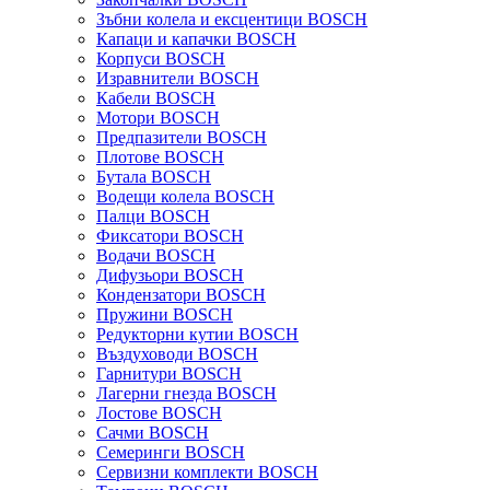
Зъбни колела и ексцентици BOSCH
Капаци и капачки BOSCH
Корпуси BOSCH
Изравнители BOSCH
Кабели BOSCH
Мотори BOSCH
Предпазители BOSCH
Плотове BOSCH
Бутала BOSCH
Водещи колела BOSCH
Палци BOSCH
Фиксатори BOSCH
Водачи BOSCH
Дифузьори BOSCH
Кондензатори BOSCH
Пружини BOSCH
Редукторни кутии BOSCH
Въздуховоди BOSCH
Гарнитури BOSCH
Лагерни гнезда BOSCH
Лостове BOSCH
Сачми BOSCH
Семеринги BOSCH
Сервизни комплекти BOSCH