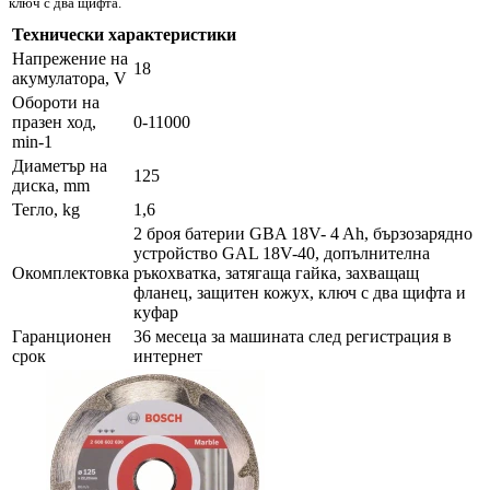
ключ с два щифта.
Технически характеристики
Напрежение на
18
акумулатора, V
Обороти на
празен ход,
0-11000
min-1
Диаметър на
125
диска, mm
Тегло, kg
1,6
2 броя батерии GBA 18V- 4 Ah, бързозарядно
устройство GAL 18V-40, допълнителна
Окомплектовка
ръкохватка, затягаща гайка, захващащ
фланец, защитен кожух, ключ с два щифта и
куфар
Гаранционен
36 месеца за машината след регистрация в
срок
интернет