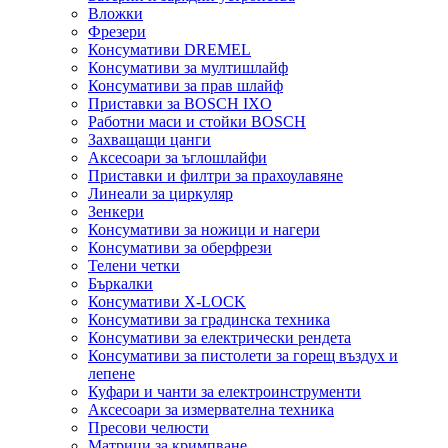
Вложки
Фрезери
Консумативи DREMEL
Консумативи за мултишлайф
Консумативи за прав шлайф
Приставки за BOSCH IXO
Работни маси и стойки BOSCH
Захващащи цанги
Аксесоари за ъглошлайфи
Приставки и филтри за прахоулавяне
Линеали за циркуляр
Зенкери
Консумативи за ножици и нагери
Консумативи за оберфрези
Телени четки
Бъркалки
Консумативи X-LOCK
Консумативи за градинска техника
Консумативи за електрически рендета
Консумативи за пистолети за горещ въздух и
лепене
Куфари и чанти за електроинструменти
Аксесоари за измервателна техника
Пресови челюсти
Матрици за кримпване