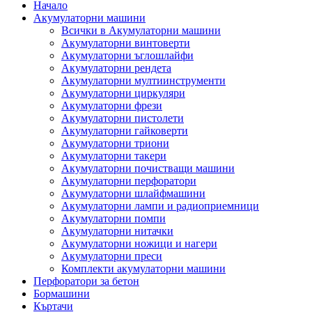
Начало
Акумулаторни машини
Всички в Акумулаторни машини
Акумулаторни винтоверти
Акумулаторни ъглошлайфи
Акумулаторни рендета
Акумулаторни мултиинструменти
Акумулаторни циркуляри
Акумулаторни фрези
Акумулаторни пистолети
Акумулаторни гайковерти
Акумулаторни триони
Акумулаторни такери
Акумулаторни почистващи машини
Акумулаторни перфоратори
Акумулаторни шлайфмашини
Акумулаторни лампи и радиоприемници
Акумулаторни помпи
Акумулаторни нитачки
Акумулаторни ножици и нагери
Акумулаторни преси
Комплекти акумулаторни машини
Перфоратори за бетон
Бормашини
Къртачи