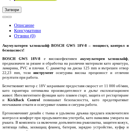
Затвори
Описание
Консумативи
Отзиви (0)
Акумулаторен ъглошлайф BOSCH GWS 18V-8 – мощност, контрол и
безопасност!
BOSCH GWS 18V-8
е високоефективен
акумулаторен ъглошлайф
,
предназначен за рязане и обработка на различни материали като арматура,
ламарина, PVC и плочки. С диаметър на диска 125 mm и вътрешен отвор
22,23 mm, този
инструмент
осигурява висока прецизност и отлични
резултати при работа.
Безчетковият мотор с 18V захранване предоставя скорост от 11 000 об/мин,
като гарантира оптимална производителност и дълъг експлоатационен
живот. Интелигентните функции като плавен старт, защита от рестартиране
и
KickBack Control
повишават безопасността, като предотвратяват
неочаквани откати и осигуряват плавна и сигурна работа.
Ергономичният дизайн с тънка и удължена дръжка предлага изключителен
контрол и комфорт при продължителна употреба, като намалява умората на
ръката. В комплекта са включени допълнителна ръкохватка, защитен кожух,
затягаща гайка, захващащ фланец, батерия, зарядно устройство, куфар и