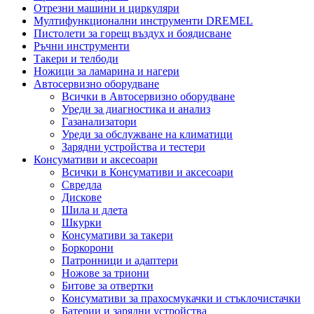
Отрезни машини и циркуляри
Мултифункционални инструменти DREMEL
Пистолети за горещ въздух и боядисване
Ръчни инструменти
Такери и телбоди
Ножици за ламарина и нагери
Автосервизно оборудване
Всички в Автосервизно оборудване
Уреди за диагностика и анализ
Газанализатори
Уреди за обслужване на климатици
Зарядни устройства и тестери
Консумативи и аксесоари
Всички в Консумативи и аксесоари
Свредла
Дискове
Шила и длета
Шкурки
Консумативи за такери
Боркорони
Патронници и адаптери
Ножове за триони
Битове за отвертки
Консумативи за прахосмукачки и стъклочистачки
Батерии и зарядни устройства