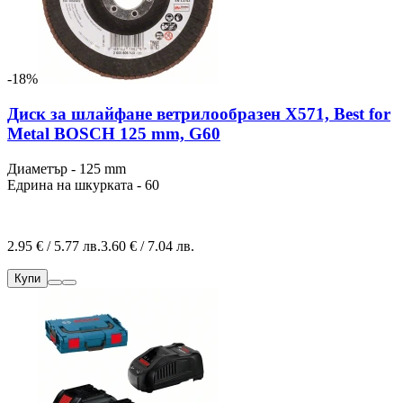
-18%
Диск за шлайфане ветрилообразен X571, Best for
Metal BOSCH 125 mm, G60
Диаметър - 125 mm
Едрина на шкурката - 60
2.95 € / 5.77 лв.
3.60 € / 7.04 лв.
Купи