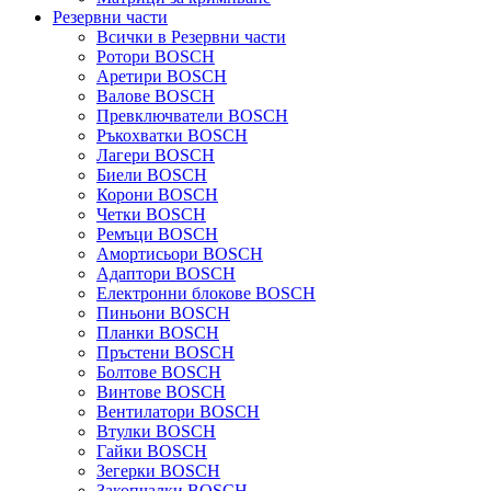
Резервни части
Всички в Резервни части
Ротори BOSCH
Аретири BOSCH
Валове BOSCH
Превключватели BOSCH
Ръкохватки BOSCH
Лагери BOSCH
Биели BOSCH
Корони BOSCH
Четки BOSCH
Ремъци BOSCH
Амортисьори BOSCH
Адаптори BOSCH
Електронни блокове BOSCH
Пиньони BOSCH
Планки BOSCH
Пръстени BOSCH
Болтове BOSCH
Винтове BOSCH
Вентилатори BOSCH
Втулки BOSCH
Гайки BOSCH
Зегерки BOSCH
Закопчалки BOSCH