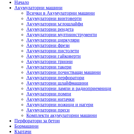
Начало
Акумулаторни машини
Всички в Акумулаторни машини
Акумулаторни винтоверти
Акумулаторни ъглошлайфи
Акумулаторни рендета
Акумулаторни мултиинструменти
Акумулаторни циркуляри
Акумулаторни фрези
Акумулаторни пистолети
Акумулаторни гайковерти
Акумулаторни триони
Акумулаторни такери
Акумулаторни почистващи машини
Акумулаторни перфоратори
Акумулаторни шлайфмашини
Акумулаторни лампи и радиоприемници
Акумулаторни помпи
Акумулаторни нитачки
Акумулаторни ножици и нагери
Акумулаторни преси
Комплекти акумулаторни машини
Перфоратори за бетон
Бормашини
Къртачи