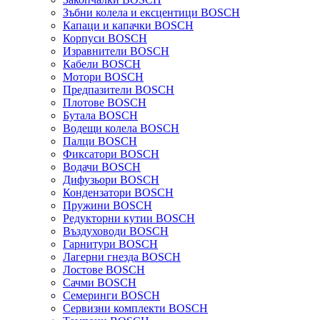
Зъбни колела и ексцентици BOSCH
Капаци и капачки BOSCH
Корпуси BOSCH
Изравнители BOSCH
Кабели BOSCH
Мотори BOSCH
Предпазители BOSCH
Плотове BOSCH
Бутала BOSCH
Водещи колела BOSCH
Палци BOSCH
Фиксатори BOSCH
Водачи BOSCH
Дифузьори BOSCH
Кондензатори BOSCH
Пружини BOSCH
Редукторни кутии BOSCH
Въздуховоди BOSCH
Гарнитури BOSCH
Лагерни гнезда BOSCH
Лостове BOSCH
Сачми BOSCH
Семеринги BOSCH
Сервизни комплекти BOSCH