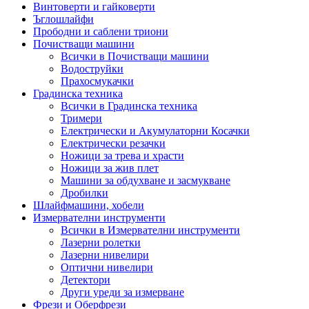
Винтоверти и гайковерти
Ъглошлайфи
Прободни и саблени триони
Почистващи машини
Всички в Почистващи машини
Водоструйки
Прахосмукачки
Градинска техника
Всички в Градинска техника
Тримери
Електрически и Акумулаторни Косачки
Електрически резачки
Ножици за трева и храсти
Ножици за жив плет
Машини за обдухване и засмукване
Дробилки
Шлайфмашини, хобели
Измервателни инструменти
Всички в Измервателни инструменти
Лазерни ролетки
Лазерни нивелири
Оптични нивелири
Детектори
Други уреди за измерване
Фрези и Оберфрези