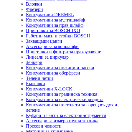
Вложки
Фрезери
Консумативи DREMEL
Консумативи за мултишлайф
Консумативи за прав шлайф
Приставки за BOSCH IXO
Работни маси и стойки BOSCH
Захващащи цанги
Аксесоари за ъглошлайфи
Приставки и филтри за прахоулавяне
Линеали за циркуляр
Зенкери
Консумативи за ножици и нагери
Консумативи за оберфрези
Телени четки
Бъркалки
Консумативи X-LOCK
Консумативи за градинска техника
Консумативи за електрически рендета
Консумативи за пистолети за горещ въздух и
лепене
Куфари и чанти за електроинструменти
Аксесоари за измервателна техника
Пресови челюсти
Матрици за кримпване