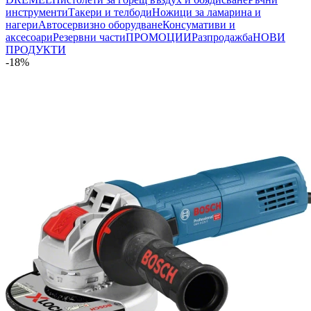
инструменти
Такери и телбоди
Ножици за ламарина и
нагери
Автосервизно оборудване
Консумативи и
аксесоари
Резервни части
ПРОМОЦИИ
Разпродажба
НОВИ
ПРОДУКТИ
-18%