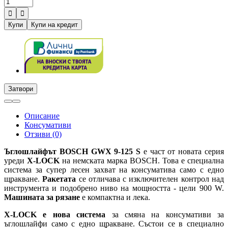


Купи
Купи на кредит
Затвори
Описание
Консумативи
Отзиви (0)
Ъглошлайфът BOSCH GWX 9-125 S
е част от новата серия
уреди
X-LOCK
на немската марка BOSCH. Това е специална
система за супер лесен захват на консуматива само с едно
щракване.
Ракетата
се отличава с изключителен контрол над
инструмента и подобрено ниво на мощността - цели 900 W.
Машината за рязане
е компактна и лека.
X-LOCK е нова система
за смяна на консумативи за
ъглошлайфи само с едно щракване. Състои се в специално