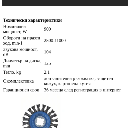
Технически характеристики
Номинална
900
мощност, W
Обороти на празен
2800-11000
ход, min-1
Звукова мощност,
104
dB
Диаметър на диска,
125
mm
Тегло, kg
2,1
допълнителна ръкохватка, защитен
Окомплектовка
кожух, картонена кутия
Гаранционен срок
36 месеца след регистрация в интернет