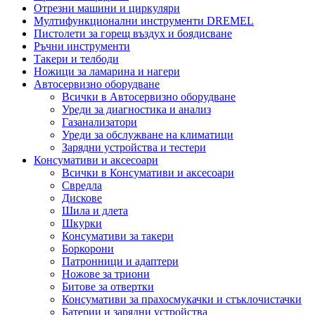
Отрезни машини и циркуляри
Мултифункционални инструменти DREMEL
Пистолети за горещ въздух и боядисване
Ръчни инструменти
Такери и телбоди
Ножици за ламарина и нагери
Автосервизно оборудване
Всички в Автосервизно оборудване
Уреди за диагностика и анализ
Газанализатори
Уреди за обслужване на климатици
Зарядни устройства и тестери
Консумативи и аксесоари
Всички в Консумативи и аксесоари
Свредла
Дискове
Шила и длета
Шкурки
Консумативи за такери
Боркорони
Патронници и адаптери
Ножове за триони
Битове за отвертки
Консумативи за прахосмукачки и стъклочистачки
Батерии и зарядни устройства