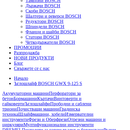
Тампони BOSCH
Държачи BOSCH
Скоби BOSCH
Шалтери и реверси BOSCH
Редуктори BOSCH
Шпиндели BOSCH
Фланци и шайби BOSCH
Статори BOSCH
Четкодържатели BOSCH
ПРОМОЦИИ
Разпродажба
НОВИ ПРОДУКТИ
Блог
Свържете се с нас
Начало
Ъглошлайф BOSCH GWX 9-125 S
Акумулаторни машини
Перфоратори за
бетон
Бормашини
Къртачи
Винтоверти и
гайковерти
Ъглошлайфи
Прободни и саблени
триони
Почистващи машини
Градинска
техника
Шлайфмашини, хобели
Измервателни
инструменти
Фрези и Оберфрези
Отрезни машини и
циркуляри
Мултифункционални инструменти
DREMEL
Пистолети за горещ въздух и боядисване
Ръчни