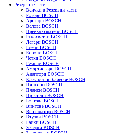
Резервни части
Всички в Резервни части
Ротори BOSCH
Аретири BOSCH
Валове BOSCH
Превключватели BOSCH
Ръкохватки BOSCH
Лагери BOSCH
Биели BOSCH
Корони BOSCH
Четки BOSCH
Ремъци BOSCH
Амортисьори BOSCH
Адаптори BOSCH
Електронни блокове BOSCH
Пиньони BOSCH
Планки BOSCH
Пръстени BOSCH
Болтове BOSCH
Винтове BOSCH
Вентилатори BOSCH
Втулки BOSCH
Гайки BOSCH
Зегерки BOSCH
Закопчалки BOSCH