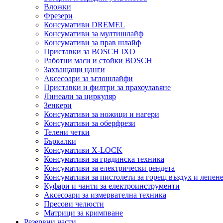
Вложки
Фрезери
Консумативи DREMEL
Консумативи за мултишлайф
Консумативи за прав шлайф
Приставки за BOSCH IXO
Работни маси и стойки BOSCH
Захващащи цанги
Аксесоари за ъглошлайфи
Приставки и филтри за прахоулавяне
Линеали за циркуляр
Зенкери
Консумативи за ножици и нагери
Консумативи за оберфрези
Телени четки
Бъркалки
Консумативи X-LOCK
Консумативи за градинска техника
Консумативи за електрически рендета
Консумативи за пистолети за горещ въздух и лепен
Куфари и чанти за електроинструменти
Аксесоари за измервателна техника
Пресови челюсти
Матрици за кримпване
Резервни части