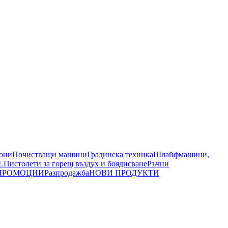
иони
Почистващи машини
Градинска техника
Шлайфмашини,
L
Пистолети за горещ въздух и боядисване
Ръчни
ПРОМОЦИИ
Разпродажба
НОВИ ПРОДУКТИ