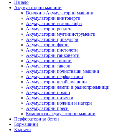
Начало
Акумулаторни машини
Всички в Акумулаторни машини
Акумулаторни винтоверти
Акумулаторни ъглошлайфи
Акумулаторни рендета
Акумулаторни мултиинструменти
Акумулаторни циркуляри
Акумулаторни фрези
Акумулаторни пистолети
Акумулаторни гайковерти
Акумулаторни триони
Акумулаторни такери
Акумулаторни почистващи машини
Акумулаторни перфоратори
Акумулаторни шлайфмашини
Акумулаторни лампи и радиоприемници
Акумулаторни помпи
Акумулаторни нитачки
Акумулаторни ножици и нагери
Акумулаторни преси
Комплекти акумулаторни машини
Перфоратори за бетон
Бормашини
Къртачи