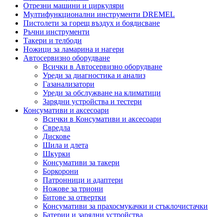
Отрезни машини и циркуляри
Мултифункционални инструменти DREMEL
Пистолети за горещ въздух и боядисване
Ръчни инструменти
Такери и телбоди
Ножици за ламарина и нагери
Автосервизно оборудване
Всички в Автосервизно оборудване
Уреди за диагностика и анализ
Газанализатори
Уреди за обслужване на климатици
Зарядни устройства и тестери
Консумативи и аксесоари
Всички в Консумативи и аксесоари
Свредла
Дискове
Шила и длета
Шкурки
Консумативи за такери
Боркорони
Патронници и адаптери
Ножове за триони
Битове за отвертки
Консумативи за прахосмукачки и стъклочистачки
Батерии и зарядни устройства