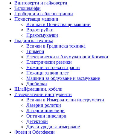
Винтоверти и гайковерти
Ъглошлайфи
Прободни и саблени триони
Почистващи машини
Всички в Почистващи машини
Водоструйки
Прахосмукачки
Градинска техника
Всички в Градинска техника
Тримери
Електрически и Акумулаторни Косачки
Електрически резачки
Ножици за трева и храсти
Ножици за жив плет
Машини за обдухване и засмукване
Дробилки
Шлайфмашини, хобели
Измервателни инструменти
Всички в Измервателни инструменти
Лазерни ролетки
Лазерни нивелири
Оптични нивелири
Детектори
Други уреди за измерване
Фрези и Оберфрези