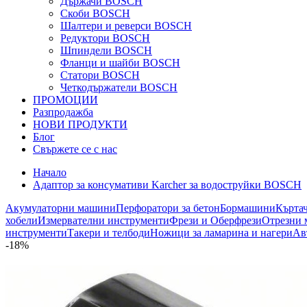
Държачи BOSCH
Скоби BOSCH
Шалтери и реверси BOSCH
Редуктори BOSCH
Шпиндели BOSCH
Фланци и шайби BOSCH
Статори BOSCH
Четкодържатели BOSCH
ПРОМОЦИИ
Разпродажба
НОВИ ПРОДУКТИ
Блог
Свържете се с нас
Начало
Адаптор за консумативи Karcher за водоструйки BOSCH
Акумулаторни машини
Перфоратори за бетон
Бормашини
Кърта
хобели
Измервателни инструменти
Фрези и Оберфрези
Отрезни 
инструменти
Такери и телбоди
Ножици за ламарина и нагери
Ав
-18%