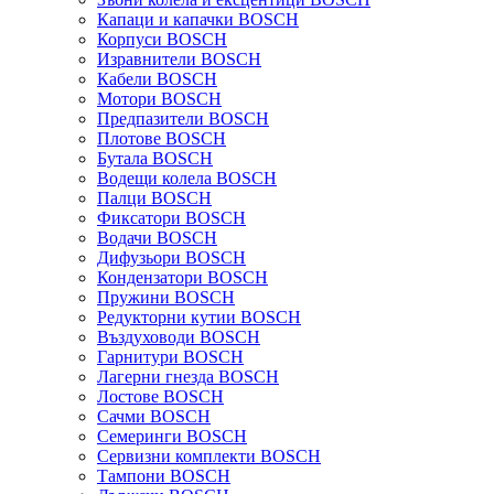
Капаци и капачки BOSCH
Корпуси BOSCH
Изравнители BOSCH
Кабели BOSCH
Мотори BOSCH
Предпазители BOSCH
Плотове BOSCH
Бутала BOSCH
Водещи колела BOSCH
Палци BOSCH
Фиксатори BOSCH
Водачи BOSCH
Дифузьори BOSCH
Кондензатори BOSCH
Пружини BOSCH
Редукторни кутии BOSCH
Въздуховоди BOSCH
Гарнитури BOSCH
Лагерни гнезда BOSCH
Лостове BOSCH
Сачми BOSCH
Семеринги BOSCH
Сервизни комплекти BOSCH
Тампони BOSCH