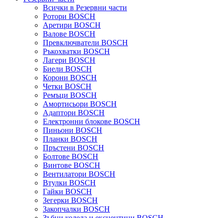
Всички в Резервни части
Ротори BOSCH
Аретири BOSCH
Валове BOSCH
Превключватели BOSCH
Ръкохватки BOSCH
Лагери BOSCH
Биели BOSCH
Корони BOSCH
Четки BOSCH
Ремъци BOSCH
Амортисьори BOSCH
Адаптори BOSCH
Електронни блокове BOSCH
Пиньони BOSCH
Планки BOSCH
Пръстени BOSCH
Болтове BOSCH
Винтове BOSCH
Вентилатори BOSCH
Втулки BOSCH
Гайки BOSCH
Зегерки BOSCH
Закопчалки BOSCH
Зъбни колела и ексцентици BOSCH