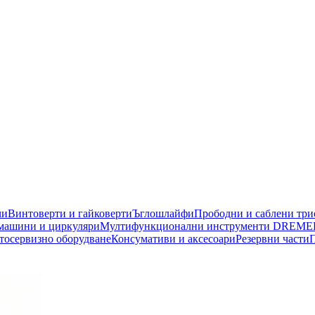
чи
Винтоверти и гайковерти
Ъглошлайфи
Прободни и саблени тр
машини и циркуляри
Мултифункционални инструменти DREME
тосервизно оборудване
Консумативи и аксесоари
Резервни части