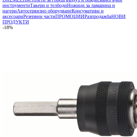
инструменти
Такери и телбоди
Ножици за ламарина и
нагери
Автосервизно оборудване
Консумативи и
аксесоари
Резервни части
ПРОМОЦИИ
Разпродажба
НОВИ
ПРОДУКТИ
-18%