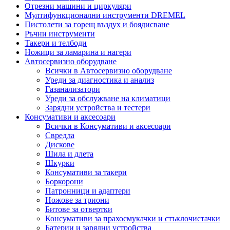
Отрезни машини и циркуляри
Мултифункционални инструменти DREMEL
Пистолети за горещ въздух и боядисване
Ръчни инструменти
Такери и телбоди
Ножици за ламарина и нагери
Автосервизно оборудване
Всички в Автосервизно оборудване
Уреди за диагностика и анализ
Газанализатори
Уреди за обслужване на климатици
Зарядни устройства и тестери
Консумативи и аксесоари
Всички в Консумативи и аксесоари
Свредла
Дискове
Шила и длета
Шкурки
Консумативи за такери
Боркорони
Патронници и адаптери
Ножове за триони
Битове за отвертки
Консумативи за прахосмукачки и стъклочистачки
Батерии и зарядни устройства