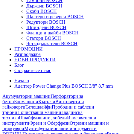
Тампони BOSCH
Държачи BOSCH
Скоби BOSCH
Шалтери и реверси BOSCH
Редуктори BOSCH
Шпиндели BOSCH
Фланци и шайби BOSCH
Статори BOSCH
Четкодържатели BOSCH
ПРОМОЦИИ
Разпродажба
НОВИ ПРОДУКТИ
Блог
Свържете се с нас
Начало
Адаптер Power Change Plus BOSCH 3/8" 8,7 mm
Акумулаторни машини
Перфоратори за
бетон
Бормашини
Къртачи
Винтоверти и
гайковерти
Ъглошлайфи
Прободни и саблени
триони
Почистващи машини
Градинска
техника
Шлайфмашини, хобели
Измервателни
инструменти
Фрези и Оберфрези
Отрезни машини и
циркуляри
Мултифункционални инструменти
DREMEL
Пистолети за горещ въздух и боядисване
Ръчни