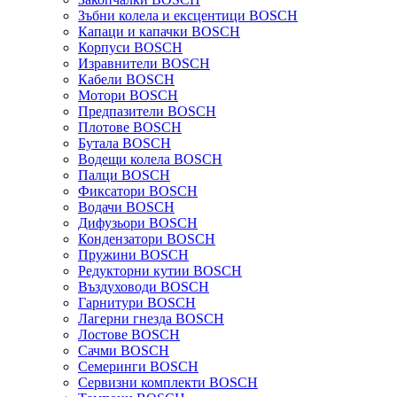
Зъбни колела и ексцентици BOSCH
Капаци и капачки BOSCH
Корпуси BOSCH
Изравнители BOSCH
Кабели BOSCH
Мотори BOSCH
Предпазители BOSCH
Плотове BOSCH
Бутала BOSCH
Водещи колела BOSCH
Палци BOSCH
Фиксатори BOSCH
Водачи BOSCH
Дифузьори BOSCH
Кондензатори BOSCH
Пружини BOSCH
Редукторни кутии BOSCH
Въздуховоди BOSCH
Гарнитури BOSCH
Лагерни гнезда BOSCH
Лостове BOSCH
Сачми BOSCH
Семеринги BOSCH
Сервизни комплекти BOSCH