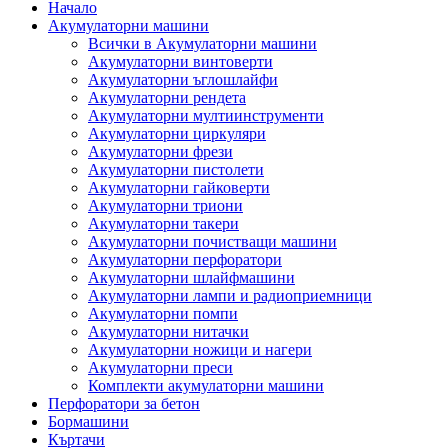
Начало
Акумулаторни машини
Всички в Акумулаторни машини
Акумулаторни винтоверти
Акумулаторни ъглошлайфи
Акумулаторни рендета
Акумулаторни мултиинструменти
Акумулаторни циркуляри
Акумулаторни фрези
Акумулаторни пистолети
Акумулаторни гайковерти
Акумулаторни триони
Акумулаторни такери
Акумулаторни почистващи машини
Акумулаторни перфоратори
Акумулаторни шлайфмашини
Акумулаторни лампи и радиоприемници
Акумулаторни помпи
Акумулаторни нитачки
Акумулаторни ножици и нагери
Акумулаторни преси
Комплекти акумулаторни машини
Перфоратори за бетон
Бормашини
Къртачи