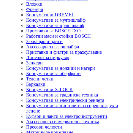
Вложки
Фрезери
Консумативи DREMEL
Консумативи за мултишлайф
Консумативи за прав шлайф
Приставки за BOSCH IXO
Работни маси и стойки BOSCH
Захващащи цанги
Аксесоари за ъглошлайфи
Приставки и филтри за прахоулавяне
Линеали за циркуляр
Зенкери
Консумативи за ножици и нагери
Консумативи за оберфрези
Телени четки
Бъркалки
Консумативи X-LOCK
Консумативи за градинска техника
Консумативи за електрически рендета
Консумативи за пистолети за горещ въздух и
лепене
Куфари и чанти за електроинструменти
Аксесоари за измервателна техника
Пресови челюсти
Матрици за кримпване