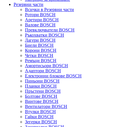
Резервни части
Всички в Резервни части
Ротори BOSCH
Аретири BOSCH
Валове BOSCH
Превключватели BOSCH
Ръкохватки BOSCH
Лагери BOSCH
Биели BOSCH
Корони BOSCH
Четки BOSCH
Ремъци BOSCH
Амортисьори BOSCH
Адаптори BOSCH
Електронни блокове BOSCH
Пиньони BOSCH
Планки BOSCH
Пръстени BOSCH
Болтове BOSCH
Винтове BOSCH
Вентилатори BOSCH
Втулки BOSCH
Гайки BOSCH
Зегерки BOSCH
Закопчалки BOSCH