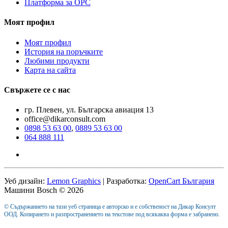
Платформа за ОРС
Моят профил
Моят профил
История на поръчките
Любими продукти
Карта на сайта
Свържете се с нас
гр. Плевен, ул. Българска авиация 13
office@dikarconsult.com
0898 53 63 00
,
0889 53 63 00
064 888 111
Уеб дизайн:
Lemon Graphics
| Разработка:
OpenCart България
Машини Bosch © 2026
© Съдържанието на тази уеб страница е авторско и е собственост на Дикар Консулт
ООД. Копирането и разпространението на текстове под всякаква форма е забранено.