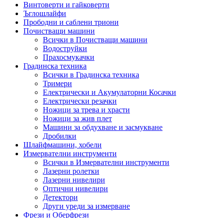
Винтоверти и гайковерти
Ъглошлайфи
Прободни и саблени триони
Почистващи машини
Всички в Почистващи машини
Водоструйки
Прахосмукачки
Градинска техника
Всички в Градинска техника
Тримери
Електрически и Акумулаторни Косачки
Електрически резачки
Ножици за трева и храсти
Ножици за жив плет
Машини за обдухване и засмукване
Дробилки
Шлайфмашини, хобели
Измервателни инструменти
Всички в Измервателни инструменти
Лазерни ролетки
Лазерни нивелири
Оптични нивелири
Детектори
Други уреди за измерване
Фрези и Оберфрези