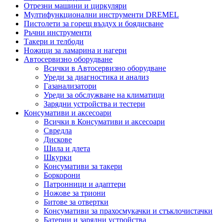
Отрезни машини и циркуляри
Мултифункционални инструменти DREMEL
Пистолети за горещ въздух и боядисване
Ръчни инструменти
Такери и телбоди
Ножици за ламарина и нагери
Автосервизно оборудване
Всички в Автосервизно оборудване
Уреди за диагностика и анализ
Газанализатори
Уреди за обслужване на климатици
Зарядни устройства и тестери
Консумативи и аксесоари
Всички в Консумативи и аксесоари
Свредла
Дискове
Шила и длета
Шкурки
Консумативи за такери
Боркорони
Патронници и адаптери
Ножове за триони
Битове за отвертки
Консумативи за прахосмукачки и стъклочистачки
Батерии и зарядни устройства