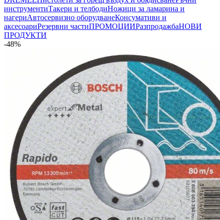
инструменти
Такери и телбоди
Ножици за ламарина и
нагери
Автосервизно оборудване
Консумативи и
аксесоари
Резервни части
ПРОМОЦИИ
Разпродажба
НОВИ
ПРОДУКТИ
-48%