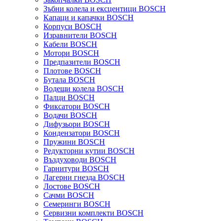
Зъбни колела и ексцентици BOSCH
Капаци и капачки BOSCH
Корпуси BOSCH
Изравнители BOSCH
Кабели BOSCH
Мотори BOSCH
Предпазители BOSCH
Плотове BOSCH
Бутала BOSCH
Водещи колела BOSCH
Палци BOSCH
Фиксатори BOSCH
Водачи BOSCH
Дифузьори BOSCH
Кондензатори BOSCH
Пружини BOSCH
Редукторни кутии BOSCH
Въздуховоди BOSCH
Гарнитури BOSCH
Лагерни гнезда BOSCH
Лостове BOSCH
Сачми BOSCH
Семеринги BOSCH
Сервизни комплекти BOSCH