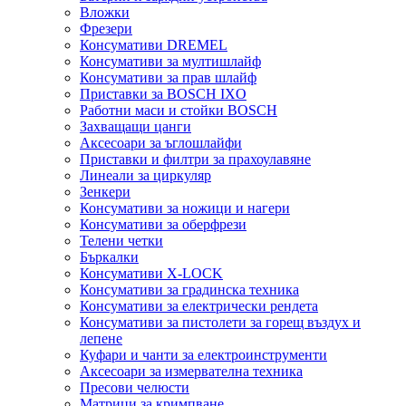
Вложки
Фрезери
Консумативи DREMEL
Консумативи за мултишлайф
Консумативи за прав шлайф
Приставки за BOSCH IXO
Работни маси и стойки BOSCH
Захващащи цанги
Аксесоари за ъглошлайфи
Приставки и филтри за прахоулавяне
Линеали за циркуляр
Зенкери
Консумативи за ножици и нагери
Консумативи за оберфрези
Телени четки
Бъркалки
Консумативи X-LOCK
Консумативи за градинска техника
Консумативи за електрически рендета
Консумативи за пистолети за горещ въздух и
лепене
Куфари и чанти за електроинструменти
Аксесоари за измервателна техника
Пресови челюсти
Матрици за кримпване