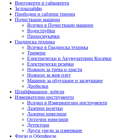
Винтоверти и гайковерти
Ъглошлайфи
Прободни и саблени триони
Почистващи машини
Всички в Почистващи машини
Водоструйки
Прахосмукачки
Градинска техника
Всички в Градинска техника
Тримери
Електрически и Акумулаторни Косачки
Електрически резачки
Ножици за трева и храсти
Ножици за жив плет
Машини за обдухване и засмукване
Дробилки
Шлайфмашини, хобели
Измервателни инструменти
Всички в Измервателни инструменти
Лазерни ролетки
Лазерни нивелири
Оптични нивелири
Детектори
Други уреди за измерване
Фрези и Оберфрези