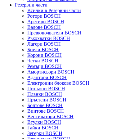
Резервни части
Всички в Резервни части
Ротори BOSCH
Аретири BOSCH
Валове BOSCH
Превключватели BOSCH
Ръкохватки BOSCH
Лагери BOSCH
Биели BOSCH
Корони BOSCH
Четки BOSCH
Ремъци BOSCH
Амортисьори BOSCH
Адаптори BOSCH
Електронни блокове BOSCH
Пиньони BOSCH
Планки BOSCH
Пръстени BOSCH
Болтове BOSCH
Винтове BOSCH
Вентилатори BOSCH
Втулки BOSCH
Гайки BOSCH
Зегерки BOSCH
Закопчалки BOSCH