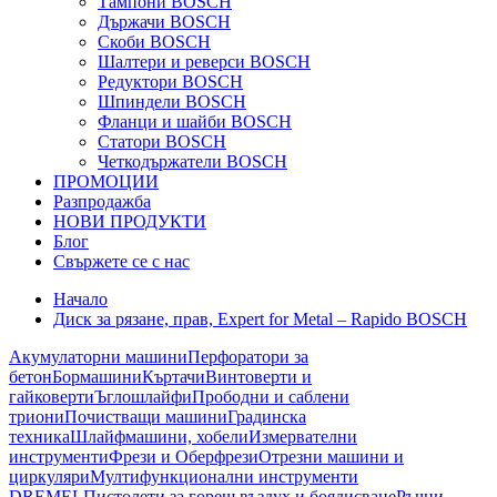
Тампони BOSCH
Държачи BOSCH
Скоби BOSCH
Шалтери и реверси BOSCH
Редуктори BOSCH
Шпиндели BOSCH
Фланци и шайби BOSCH
Статори BOSCH
Четкодържатели BOSCH
ПРОМОЦИИ
Разпродажба
НОВИ ПРОДУКТИ
Блог
Свържете се с нас
Начало
Диск за рязане, прав, Expert for Metal – Rapido BOSCH
Акумулаторни машини
Перфоратори за
бетон
Бормашини
Къртачи
Винтоверти и
гайковерти
Ъглошлайфи
Прободни и саблени
триони
Почистващи машини
Градинска
техника
Шлайфмашини, хобели
Измервателни
инструменти
Фрези и Оберфрези
Отрезни машини и
циркуляри
Мултифункционални инструменти
DREMEL
Пистолети за горещ въздух и боядисване
Ръчни