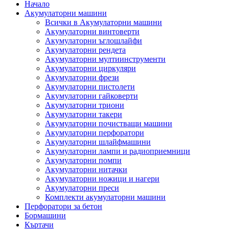
Начало
Акумулаторни машини
Всички в Акумулаторни машини
Акумулаторни винтоверти
Акумулаторни ъглошлайфи
Акумулаторни рендета
Акумулаторни мултиинструменти
Акумулаторни циркуляри
Акумулаторни фрези
Акумулаторни пистолети
Акумулаторни гайковерти
Акумулаторни триони
Акумулаторни такери
Акумулаторни почистващи машини
Акумулаторни перфоратори
Акумулаторни шлайфмашини
Акумулаторни лампи и радиоприемници
Акумулаторни помпи
Акумулаторни нитачки
Акумулаторни ножици и нагери
Акумулаторни преси
Комплекти акумулаторни машини
Перфоратори за бетон
Бормашини
Къртачи